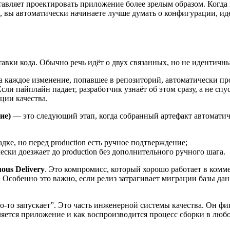
авляет проектировать приложение более зрелым образом. Когда в
уски, вы автоматически начинаете лучше думать о конфигурации,
авки кода. Обычно речь идёт о двух связанных, но не идентичн
а каждое изменение, попавшее в репозиторий, автоматически про
сли пайплайн падает, разработчик узнаёт об этом сразу, а не сп
ции качества.
ие)
— это следующий этап, когда собранный артефакт автоматичес
ке, но перед production есть ручное подтверждение;
ки доезжает до production без дополнительного ручного шага.
ous Delivery
. Это компромисс, который хорошо работает в комм
n. Особенно это важно, если релиз затрагивает миграции базы д
о-то запускает”. Это часть инженерной системы качества. Он ф
ляется приложение и как воспроизводится процесс сборки в люб