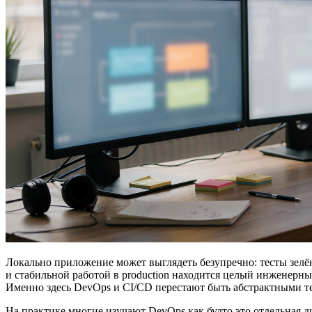
Локально приложение может выглядеть безупречно: тесты зелён
и стабильной работой в production находится целый инженерный
Именно здесь DevOps и CI/CD перестают быть абстрактными те
На практике многие изучают DevOps как будто это отдельная д