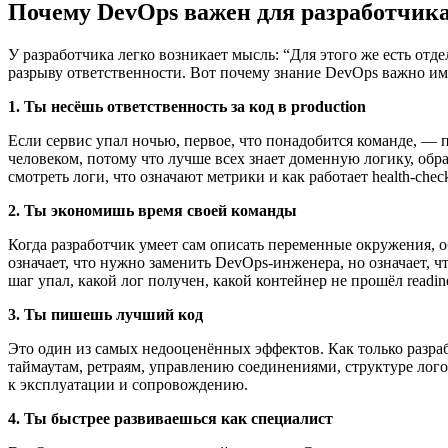
Почему DevOps важен для разработчика,
У разработчика легко возникает мысль: “Для этого же есть от
разрыву ответственности. Вот почему знание DevOps важно им
1. Ты несёшь ответственность за код в production
Если сервис упал ночью, первое, что понадобится команде, — 
человеком, потому что лучше всех знает доменную логику, обра
смотреть логи, что означают метрики и как работает health-che
2. Ты экономишь время своей команды
Когда разработчик умеет сам описать переменные окружения, об
означает, что нужно заменить DevOps-инженера, но означает, ч
шаг упал, какой лог получен, какой контейнер не прошёл readine
3. Ты пишешь лучший код
Это один из самых недооценённых эффектов. Как только разраб
таймаутам, ретраям, управлению соединениями, структуре лог
к эксплуатации и сопровождению.
4. Ты быстрее развиваешься как специалист