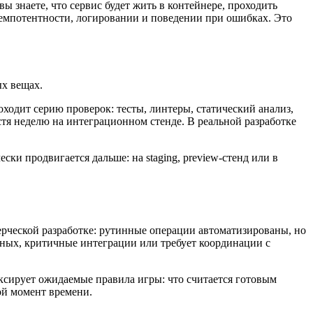
ы знаете, что сервис будет жить в контейнере, проходить
 идемпотентности, логировании и поведении при ошибках. Это
ых вещах.
ходит серию проверок: тесты, линтеры, статический анализ,
устя неделю на интеграционном стенде. В реальной разработке
ки продвигается дальше: на staging, preview-стенд или в
ерческой разработке: рутинные операции автоматизированы, но
анных, критичные интеграции или требует координации с
иксирует ожидаемые правила игры: что считается готовым
ой момент времени.