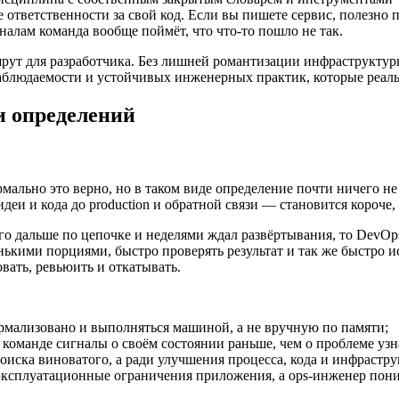
ответственности за свой код. Если вы пишете сервис, полезно п
налам команда вообще поймёт, что что-то пошло не так.
рут для разработчика. Без лишней романтизации инфраструктуры
наблюдаемости и устойчивых инженерных практик, которые реал
и определений
мально это верно, но в таком виде определение почти ничего не 
деи и кода до production и обратной связи — становится короче,
 его дальше по цепочке и неделями ждал развёртывания, то Dev
нькими порциями, быстро проверять результат и так же быстро и
овать, ревьюить и откатывать.
рмализовано и выполняться машиной, а не вручную по памяти;
команде сигналы о своём состоянии раньше, чем о проблеме узн
иска виноватого, а ради улучшения процесса, кода и инфрастру
ксплуатационные ограничения приложения, а ops-инженер пони