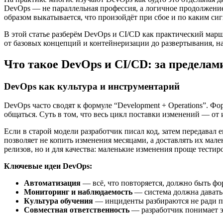
DevOps — не параллельная профессия, а логичное продолжение 
образом выкатывается, что произойдёт при сбое и по каким сиг
В этой статье разберём DevOps и CI/CD как практический марш
от базовых концепций и контейнеризации до развертывания, 
Что такое DevOps и CI/CD: за пределам
DevOps как культура и инструментарий
DevOps часто сводят к формуле “Development + Operations”. Фор
общаться. Суть в том, что весь цикл поставки изменений — от и
Если в старой модели разработчик писал код, затем передавал
позволяет не копить изменения месяцами, а доставлять их мале
релизов, но и для качества: маленькие изменения проще тестир
Ключевые идеи DevOps:
Автоматизация
— всё, что повторяется, должно быть фо
Мониторинг и наблюдаемость
— система должна давать 
Культура обучения
— инциденты разбираются не ради по
Совместная ответственность
— разработчик понимает э