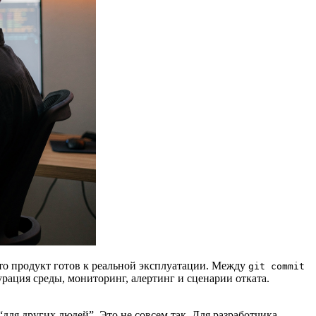
что продукт готов к реальной эксплуатации. Между
git commit
урация среды, мониторинг, алертинг и сценарии отката.
ля других людей”. Это не совсем так. Для разработчика