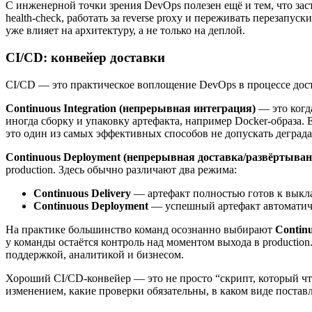
С инженерной точки зрения DevOps полезен ещё и тем, что заст
health-check, работать за reverse proxy и переживать перезап
уже влияет на архитектуру, а не только на деплой.
CI/CD: конвейер доставки
CI/CD — это практическое воплощение DevOps в процессе дост
Continuous Integration (непрерывная интеграция)
— это когд
иногда сборку и упаковку артефакта, например Docker-образа. Е
это один из самых эффективных способов не допускать деграда
Continuous Deployment (непрерывная доставка/развёртыван
production. Здесь обычно различают два режима:
Continuous Delivery
— артефакт полностью готов к выклад
Continuous Deployment
— успешный артефакт автоматичес
На практике большинство команд осознанно выбирают
Continu
у команды остаётся контроль над моментом выхода в productio
поддержкой, аналитикой и бизнесом.
Хороший CI/CD-конвейер — это не просто “скрипт, который чт
изменением, какие проверки обязательны, в каком виде постав