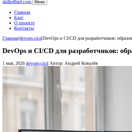
skilledbird.com
Меню
Главная
Блог
О проекте
Контакты
Главная
/
devops-cicd
/
DevOps и CI/CD для разработчиков: образо
DevOps и CI/CD для разработчиков: об
1 мая, 2026
devops-cicd
Автор: Андрей Ковалёв