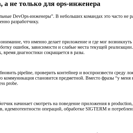
 а не только для ops-инженера
дельные DevOps-инженеры”. В небольших командах это часто не р
енно разработчику.
понимание, что именно делает приложение и где мог возникнуть 
ботку ошибок, зависимости и слабые места текущей реализации. 
ck, время диагностики сокращается в разы.
новить pipeline, проверить контейнер и воспроизвести среду лок
то коммуникация становится предметной. Вместо фразы “у меня на
ss probe.
отчик начинает смотреть на поведение приложения в production, 
ов, идемпотентности операций, обработке SIGTERM и потреблен