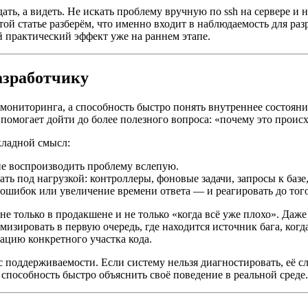
ть, а видеть. Не искать проблему вручную по ssh на сервере и н
й статье разберём, что именно входит в наблюдаемость для раз
 практический эффект уже на раннем этапе.
азработчику
 и мониторинга, а способность быстро понять внутреннее состо
 помогает дойти до более полезного вопроса: «почему это проис
кладной смысл:
не воспроизводить проблему вслепую.
ь под нагрузкой: контроллеры, фоновые задачи, запросы к базе
ошибок или увеличение времени ответа — и реагировать до того
не только в продакшене и не только «когда всё уже плохо». Д
имизировать в первую очередь, где находится источник бага, ког
зацию конкретного участка кода.
поддерживаемости. Если систему нельзя диагностировать, её сл
 способность быстро объяснить своё поведение в реальной среде.