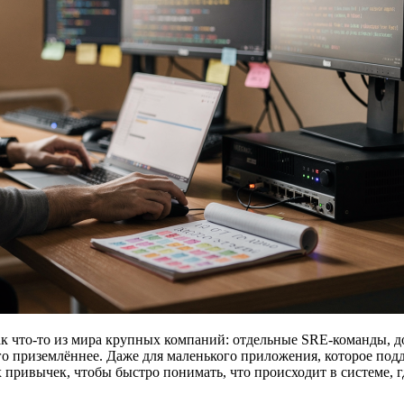
ак что-то из мира крупных компаний: отдельные SRE-команды,
о приземлённее. Даже для маленького приложения, которое подд
ивычек, чтобы быстро понимать, что происходит в системе, гд