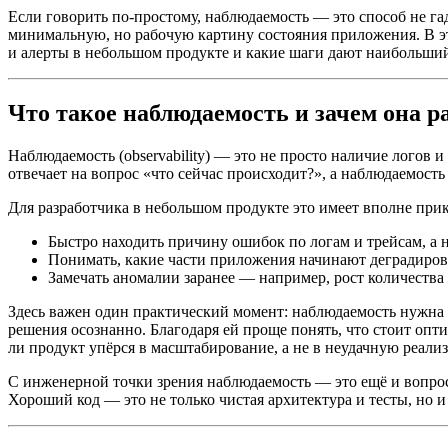
Если говорить по-простому, наблюдаемость — это способ не гада
минимальную, но рабочую картину состояния приложения. В это
и алерты в небольшом продукте и какие шаги дают наибольший
Что такое наблюдаемость и зачем она р
Наблюдаемость (observability) — это не просто наличие логов
отвечает на вопрос «что сейчас происходит?», а наблюдаемость
Для разработчика в небольшом продукте это имеет вполне при
Быстро находить причину ошибок по логам и трейсам, а 
Понимать, какие части приложения начинают деградироват
Замечать аномалии заранее — например, рост количества 
Здесь важен один практический момент: наблюдаемость нужна 
решения осознанно. Благодаря ей проще понять, что стоит опт
ли продукт упёрся в масштабирование, а не в неудачную реали
С инженерной точки зрения наблюдаемость — это ещё и вопрос 
Хороший код — это не только чистая архитектура и тесты, но и