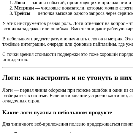
Логи
— записи событий, происходящих в приложении и 
Метрики
— числовые показатели, которые можно агрегиро
Трейсы
— цепочка вызовов одного запроса через сервисы
У этих инструментов разная роль. Логи отвечают на вопрос «ч
возникла задержка или ошибка». Вместе они дают рабочую карт
В небольшом продукте разумно начинать с логов и метрик. Эт
тяжёлые интеграции, очереди или фоновые пайплайны, где уже 
С точки зрения стоимости поддержки это тоже хороший порядок
инцидентов.
Логи: как настроить и не утонуть в них
Логи — первая линия обороны при поиске ошибок и один из са
разбираться в системе. Если логирование устроено хаотично, 
отладочных строк.
Какие логи нужны в небольшом продукте
Для типичного веб-приложения полезно придерживаться понят