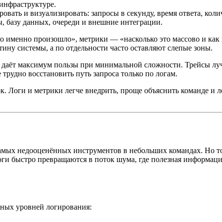
инфраструктуре.
вать и визуализировать: запросы в секунду, время ответа, коли
, базу данных, очереди и внешние интеграции.
то именно произошло», метрики — «насколько это массово и как
ину системы, а по отдельности часто оставляют слепые зоны.
о даёт максимум пользы при минимальной сложности. Трейсы луч
трудно восстановить путь запроса только по логам.
. Логи и метрики легче внедрить, проще объяснить команде и ле
мых недооценённых инструментов в небольших командах. Но тол
логи быстро превращаются в поток шума, где полезная информац
ных уровней логирования: