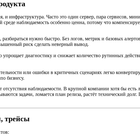
родукта
, и инфраструктура. Часто это один сервер, пара сервисов, мин
й среде наблюдаемость особенно ценна, потому что компенсируе
 разбираться нужно быстро. Без логов, метрик и базовых алерто
овышенный риск сделать неверный вывод.
то упрощает диагностику и снижает количество рутинных действ
ительности или ошибки в критичных сценариях легко конвертир
по бизнесу.
 отсутствия наблюдаемости. В крупной компании хотя бы есть л
ываются задачи, ломается план релиза, растёт технический долг.
, трейсы
тов: