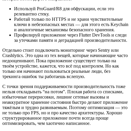
Используй ProGuard/R8 для обфускации, если это
релевантно стеку.
Работай только по HTTPS и не храни чувствительные
ключи в небезопасных местах — для этого есть Keychain
и аналогичные механизмы безопасного хранения.
Профилируй приложение через Flutter DevTools и следи
за утечками памяти и деградацией производительности.
Отдельно стоит подключить мониторинг через Sentry или
Crashlytics. Это одна из тех вещей, которые начинающие часто
недооценивают. Пока приложение существует только на
твоём устройстве, кажется, что всё под контролем. Но как
только им начинают пользоваться реальные люди, без
трекинга ошибок ты работаешь вслепую.
С точки зрения поддерживаемости производительность тоже
нельзя откладывать “на потом”. Плохая работа со списками,
избыточные перерисовки, лишние сетевые вызовы и
неаккуратное хранение состояния быстро делают приложение
тяжёлым и трудно развиваемым. Поэтому оптимизация — это
не только про FPS, но и про качество архитектуры. Хорошо
структурированное приложение почти всегда проще
оптимизировать, чем хаотично написанное.