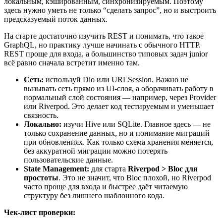
локальным, кэшированным, синхронизируемым. Поэтому
здесь нужно уметь не только “сделать запрос”, но и выстроить
предсказуемый поток данных.
На старте достаточно изучить REST и понимать, что такое
GraphQL, но практику лучше начинать с обычного HTTP.
REST проще для входа, а большинство типовых задач junior
всё равно сначала встретит именно там.
Сеть:
используй Dio или URLSession. Важно не
вызывать сеть прямо из UI-слоя, а оборачивать работу в
нормальный слой состояния — например, через Provider
или Riverpod. Это делает код тестируемым и уменьшает
связность.
Локально:
изучи Hive или SQLite. Главное здесь — не
только сохранение данных, но и понимание миграций
при обновлениях. Как только схема хранения меняется,
без аккуратной миграции можно потерять
пользовательские данные.
State Management:
для старта
Riverpod > Bloc для
простоты
. Это не значит, что Bloc плохой, но Riverpod
часто проще для входа и быстрее даёт читаемую
структуру без лишнего шаблонного кода.
Чек-лист проверки: