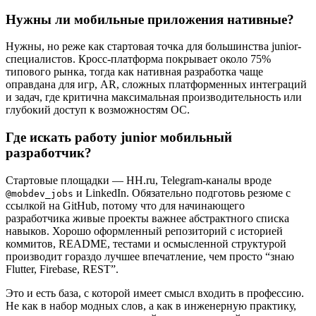
Нужны ли
мобильные приложения нативные
?
Нужны, но реже как стартовая точка для большинства junior-
специалистов. Кросс-платформа покрывает около 75%
типового рынка, тогда как нативная разработка чаще
оправдана для игр, AR, сложных платформенных интеграций
и задач, где критична максимальная производительность или
глубокий доступ к возможностям ОС.
Где искать работу
junior мобильный
разработчик
?
Стартовые площадки — HH.ru, Telegram-каналы вроде
и LinkedIn. Обязательно подготовь резюме с
@mobdev_jobs
ссылкой на GitHub, потому что для начинающего
разработчика живые проекты важнее абстрактного списка
навыков. Хорошо оформленный репозиторий с историей
коммитов, README, тестами и осмысленной структурой
производит гораздо лучшее впечатление, чем просто “знаю
Flutter, Firebase, REST”.
Это и есть база, с которой имеет смысл входить в профессию.
Не как в набор модных слов, а как в инженерную практику,