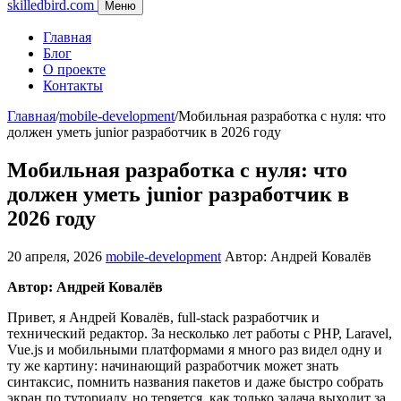
skilledbird.com
Меню
Главная
Блог
О проекте
Контакты
Главная
/
mobile-development
/
Мобильная разработка с нуля: что
должен уметь junior разработчик в 2026 году
Мобильная разработка с нуля: что
должен уметь junior разработчик в
2026 году
20 апреля, 2026
mobile-development
Автор: Андрей Ковалёв
Автор: Андрей Ковалёв
Привет, я Андрей Ковалёв, full-stack разработчик и
технический редактор. За несколько лет работы с PHP, Laravel,
Vue.js и мобильными платформами я много раз видел одну и
ту же картину: начинающий разработчик может знать
синтаксис, помнить названия пакетов и даже быстро собрать
экран по туториалу, но теряется, как только задача выходит за