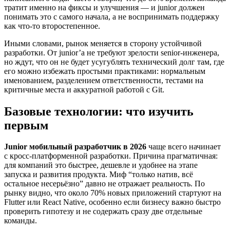
тратит именно на фиксы и улучшения — и junior должен
понимать это с самого начала, а не воспринимать поддержку
как что-то второстепенное.
Иными словами, рынок меняется в сторону устойчивой
разработки. От junior’а не требуют зрелости senior-инженера,
но ждут, что он не будет усугублять технический долг там, где
его можно избежать простыми практиками: нормальным
именованием, разделением ответственности, тестами на
критичные места и аккуратной работой с Git.
Базовые технологии: что изучить
первым
Junior мобильный разработчик в 2026
чаще всего начинает
с кросс-платформенной разработки. Причина прагматичная:
для компаний это быстрее, дешевле и удобнее на этапе
запуска и развития продукта. Миф “только натив, всё
остальное несерьёзно” давно не отражает реальность. По
рынку видно, что около 70% новых приложений стартуют на
Flutter или React Native, особенно если бизнесу важно быстро
проверить гипотезу и не содержать сразу две отдельные
команды.