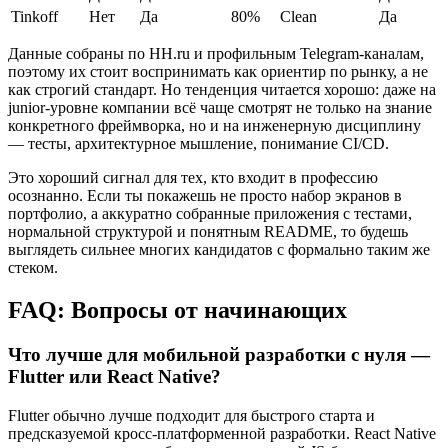
Tinkoff
Нет
Да
80%
Clean
Да
Данные собраны по HH.ru и профильным Telegram-каналам,
поэтому их стоит воспринимать как ориентир по рынку, а не
как строгий стандарт. Но тенденция читается хорошо: даже на
junior-уровне компании всё чаще смотрят не только на знание
конкретного фреймворка, но и на инженерную дисциплину
— тесты, архитектурное мышление, понимание CI/CD.
Это хороший сигнал для тех, кто входит в профессию
осознанно. Если ты покажешь не просто набор экранов в
портфолио, а аккуратно собранные приложения с тестами,
нормальной структурой и понятным README, то будешь
выглядеть сильнее многих кандидатов с формально таким же
стеком.
FAQ: Вопросы от начинающих
Что лучше для
мобильной разработки с нуля
—
Flutter или React Native?
Flutter обычно лучше подходит для быстрого старта и
предсказуемой кросс-платформенной разработки. React Native