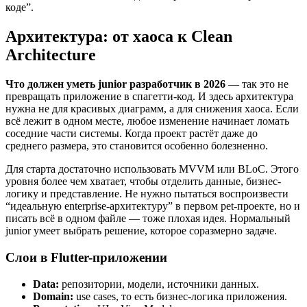
коде”.
Архитектура: от хаоса к Clean
Architecture
Что должен уметь junior разработчик в 2026
— так это не
превращать приложение в спагетти-код. И здесь архитектура
нужна не для красивых диаграмм, а для снижения хаоса. Если
всё лежит в одном месте, любое изменение начинает ломать
соседние части системы. Когда проект растёт даже до
среднего размера, это становится особенно болезненно.
Для старта достаточно использовать MVVM или BLoC. Этого
уровня более чем хватает, чтобы отделить данные, бизнес-
логику и представление. Не нужно пытаться воспроизвести
“идеальную enterprise-архитектуру” в первом pet-проекте, но и
писать всё в одном файле — тоже плохая идея. Нормальный
junior умеет выбрать решение, которое соразмерно задаче.
Слои в Flutter-приложении
Data:
репозитории, модели, источники данных.
Domain:
use cases, то есть бизнес-логика приложения.