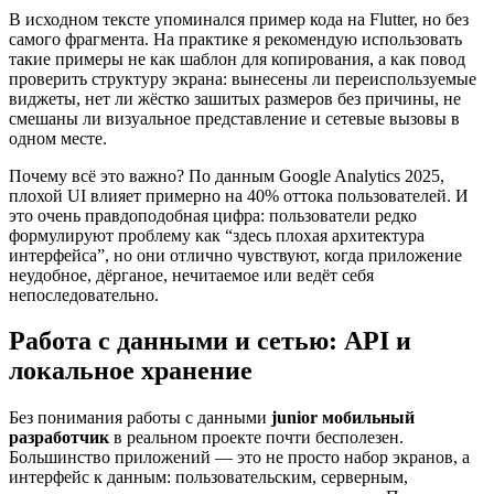
В исходном тексте упоминался пример кода на Flutter, но без
самого фрагмента. На практике я рекомендую использовать
такие примеры не как шаблон для копирования, а как повод
проверить структуру экрана: вынесены ли переиспользуемые
виджеты, нет ли жёстко зашитых размеров без причины, не
смешаны ли визуальное представление и сетевые вызовы в
одном месте.
Почему всё это важно? По данным Google Analytics 2025,
плохой UI влияет примерно на 40% оттока пользователей. И
это очень правдоподобная цифра: пользователи редко
формулируют проблему как “здесь плохая архитектура
интерфейса”, но они отлично чувствуют, когда приложение
неудобное, дёрганое, нечитаемое или ведёт себя
непоследовательно.
Работа с данными и сетью: API и
локальное хранение
Без понимания работы с данными
junior мобильный
разработчик
в реальном проекте почти бесполезен.
Большинство приложений — это не просто набор экранов, а
интерфейс к данным: пользовательским, серверным,