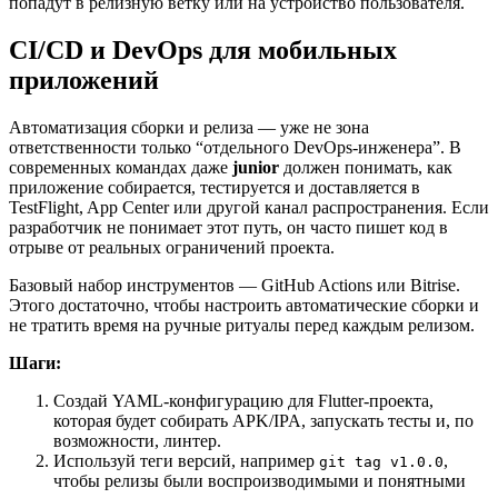
попадут в релизную ветку или на устройство пользователя.
CI/CD и DevOps для мобильных
приложений
Автоматизация сборки и релиза — уже не зона
ответственности только “отдельного DevOps-инженера”. В
современных командах даже
junior
должен понимать, как
приложение собирается, тестируется и доставляется в
TestFlight, App Center или другой канал распространения. Если
разработчик не понимает этот путь, он часто пишет код в
отрыве от реальных ограничений проекта.
Базовый набор инструментов — GitHub Actions или Bitrise.
Этого достаточно, чтобы настроить автоматические сборки и
не тратить время на ручные ритуалы перед каждым релизом.
Шаги:
Создай YAML-конфигурацию для Flutter-проекта,
которая будет собирать APK/IPA, запускать тесты и, по
возможности, линтер.
Используй теги версий, например
,
git tag v1.0.0
чтобы релизы были воспроизводимыми и понятными