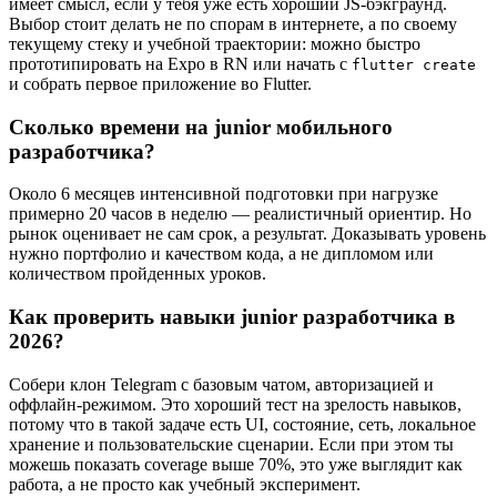
имеет смысл, если у тебя уже есть хороший JS-бэкграунд.
Выбор стоит делать не по спорам в интернете, а по своему
текущему стеку и учебной траектории: можно быстро
прототипировать на Expo в RN или начать с
flutter create
и собрать первое приложение во Flutter.
Сколько времени на
junior мобильного
разработчика
?
Около 6 месяцев интенсивной подготовки при нагрузке
примерно 20 часов в неделю — реалистичный ориентир. Но
рынок оценивает не сам срок, а результат. Доказывать уровень
нужно портфолио и качеством кода, а не дипломом или
количеством пройденных уроков.
Как проверить навыки
junior разработчика в
2026
?
Собери клон Telegram с базовым чатом, авторизацией и
оффлайн-режимом. Это хороший тест на зрелость навыков,
потому что в такой задаче есть UI, состояние, сеть, локальное
хранение и пользовательские сценарии. Если при этом ты
можешь показать coverage выше 70%, это уже выглядит как
работа, а не просто как учебный эксперимент.