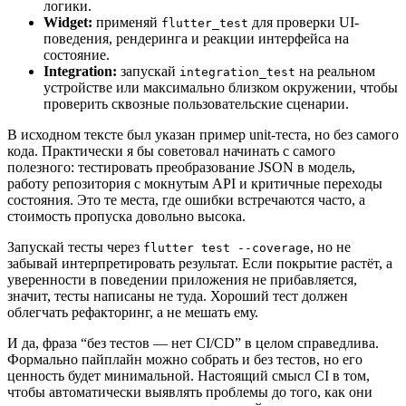
логики.
Widget:
применяй
для проверки UI-
flutter_test
поведения, рендеринга и реакции интерфейса на
состояние.
Integration:
запускай
на реальном
integration_test
устройстве или максимально близком окружении, чтобы
проверить сквозные пользовательские сценарии.
В исходном тексте был указан пример unit-теста, но без самого
кода. Практически я бы советовал начинать с самого
полезного: тестировать преобразование JSON в модель,
работу репозитория с мокнутым API и критичные переходы
состояния. Это те места, где ошибки встречаются часто, а
стоимость пропуска довольно высока.
Запускай тесты через
, но не
flutter test --coverage
забывай интерпретировать результат. Если покрытие растёт, а
уверенности в поведении приложения не прибавляется,
значит, тесты написаны не туда. Хороший тест должен
облегчать рефакторинг, а не мешать ему.
И да, фраза “без тестов — нет CI/CD” в целом справедлива.
Формально пайплайн можно собрать и без тестов, но его
ценность будет минимальной. Настоящий смысл CI в том,
чтобы автоматически выявлять проблемы до того, как они