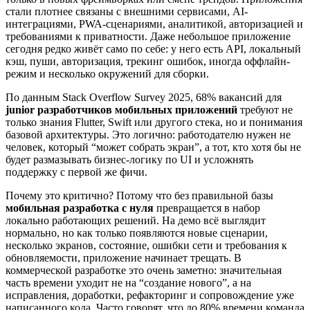
стали плотнее связаны с внешними сервисами, AI-
интеграциями, PWA-сценариями, аналитикой, авторизацией и
требованиями к приватности. Даже небольшое приложение
сегодня редко живёт само по себе: у него есть API, локальный
кэш, пуши, авторизация, трекинг ошибок, иногда оффлайн-
режим и несколько окружений для сборки.
По данным Stack Overflow Survey 2025, 68% вакансий для
junior разработчиков мобильных приложений
требуют не
только знания Flutter, Swift или другого стека, но и понимания
базовой архитектуры. Это логично: работодателю нужен не
человек, который “может собрать экран”, а тот, кто хотя бы не
будет размазывать бизнес-логику по UI и усложнять
поддержку с первой же фичи.
Почему это критично? Потому что без правильной базы
мобильная разработка с нуля
превращается в набор
локально работающих решений. На демо всё выглядит
нормально, но как только появляются новые сценарии,
несколько экранов, состояние, ошибки сети и требования к
обновляемости, приложение начинает трещать. В
коммерческой разработке это очень заметно: значительная
часть времени уходит не на “создание нового”, а на
исправления, доработки, рефакторинг и сопровождение уже
написанного кода. Часто говорят, что до 80% времени команда