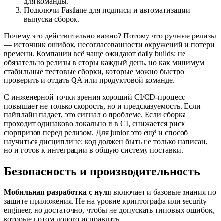
для команды.
Подключи Fastlane для подписи и автоматизации
выпуска сборок.
Почему это действительно важно? Потому что ручные релизы
— источник ошибок, несогласованности окружений и потери
времени. Компании всё чаще ожидают daily builds: не
обязательно релизы в сторы каждый день, но как минимум
стабильные тестовые сборки, которые можно быстро
проверить и отдать QA или продуктовой команде.
С инженерной точки зрения хороший CI/CD-процесс
повышает не только скорость, но и предсказуемость. Если
пайплайн падает, это сигнал о проблеме. Если сборка
проходит одинаково локально и в CI, снижается риск
сюрпризов перед релизом. Для junior это ещё и способ
научиться дисциплине: код должен быть не только написан,
но и готов к интеграции в общую систему поставки.
Безопасность и производительность
Мобильная разработка с нуля
включает и базовые знания по
защите приложения. Не на уровне криптографа или security
engineer, но достаточно, чтобы не допускать типовых ошибок,
которые потом дорого исправлять.