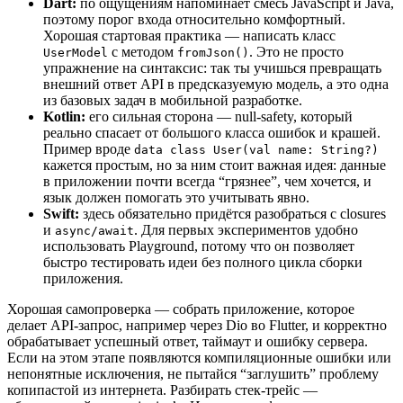
Dart:
по ощущениям напоминает смесь JavaScript и Java,
поэтому порог входа относительно комфортный.
Хорошая стартовая практика — написать класс
с методом
. Это не просто
UserModel
fromJson()
упражнение на синтаксис: так ты учишься превращать
внешний ответ API в предсказуемую модель, а это одна
из базовых задач в мобильной разработке.
Kotlin:
его сильная сторона — null-safety, который
реально спасает от большого класса ошибок и крашей.
Пример вроде
data class User(val name: String?)
кажется простым, но за ним стоит важная идея: данные
в приложении почти всегда “грязнее”, чем хочется, и
язык должен помогать это учитывать явно.
Swift:
здесь обязательно придётся разобраться с closures
и
. Для первых экспериментов удобно
async/await
использовать Playground, потому что он позволяет
быстро тестировать идеи без полного цикла сборки
приложения.
Хорошая самопроверка — собрать приложение, которое
делает API-запрос, например через Dio во Flutter, и корректно
обрабатывает успешный ответ, таймаут и ошибку сервера.
Если на этом этапе появляются компиляционные ошибки или
непонятные исключения, не пытайся “заглушить” проблему
копипастой из интернета. Разбирать стек-трейс —