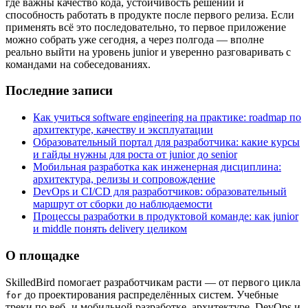
где важны качество кода, устойчивость решений и
способность работать в продукте после первого релиза. Если
применять всё это последовательно, то первое приложение
можно собрать уже сегодня, а через полгода — вполне
реально выйти на уровень junior и уверенно разговаривать с
командами на собеседованиях.
Последние записи
Как учиться software engineering на практике: roadmap по
архитектуре, качеству и эксплуатации
Образовательный портал для разработчика: какие курсы
и гайды нужны для роста от junior до senior
Мобильная разработка как инженерная дисциплина:
архитектура, релизы и сопровождение
DevOps и CI/CD для разработчиков: образовательный
маршрут от сборки до наблюдаемости
Процессы разработки в продуктовой команде: как junior
и middle понять delivery целиком
О площадке
SkilledBird помогает разработчикам расти — от первого цикла
до проектирования распределённых систем. Учебные
for
треки по веб- и мобильной разработке, архитектуре, DevOps и