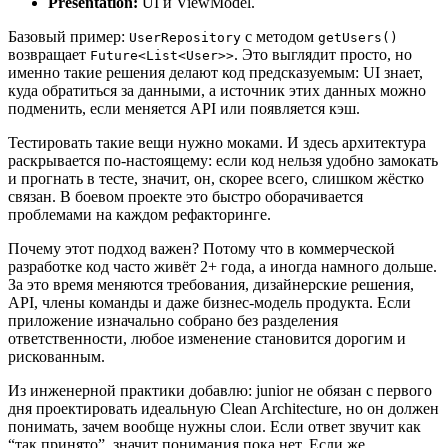
Presentation:
UI и ViewModel.
Базовый пример:
с методом
UserRepository
getUsers()
возвращает
. Это выглядит просто, но
Future<List<User>>
именно такие решения делают код предсказуемым: UI знает,
куда обратиться за данными, а источник этих данных можно
подменить, если меняется API или появляется кэш.
Тестировать такие вещи нужно моками. И здесь архитектура
раскрывается по-настоящему: если код нельзя удобно замокать
и прогнать в тесте, значит, он, скорее всего, слишком жёстко
связан. В боевом проекте это быстро оборачивается
проблемами на каждом рефакторинге.
Почему этот подход важен? Потому что в коммерческой
разработке код часто живёт 2+ года, а иногда намного дольше.
За это время меняются требования, дизайнерские решения,
API, члены команды и даже бизнес-модель продукта. Если
приложение изначально собрано без разделения
ответственности, любое изменение становится дорогим и
рискованным.
Из инженерной практики добавлю: junior не обязан с первого
дня проектировать идеальную Clean Architecture, но он должен
понимать, зачем вообще нужны слои. Если ответ звучит как
“так принято”, значит понимания пока нет. Если же