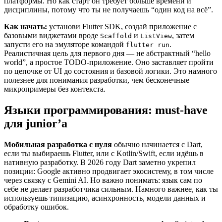
платформы. Но как старт он требует больше времени и
дисциплины, потому что ты не получаешь “один код на всё”.
Как начать:
установи Flutter SDK, создай приложение с
базовыми виджетами вроде
и
, затем
Scaffold
ListView
запусти его на эмуляторе командой
.
flutter run
Реалистичная цель для первого дня — не абстрактный “hello
world”, а простое TODO-приложение. Оно заставляет пройти
по цепочке от UI до состояния и базовой логики. Это намного
полезнее для понимания разработки, чем бесконечные
микропримеры без контекста.
Языки программирования: must-have
для junior’а
Мобильная разработка с нуля
обычно начинается с Dart,
если ты выбираешь Flutter, или с Kotlin/Swift, если идёшь в
нативную разработку. В 2026 году Dart заметно укрепил
позиции: Google активно продвигает экосистему, в том числе
через связку с Gemini AI. Но важно понимать: язык сам по
себе не делает разработчика сильным. Намного важнее, как ты
используешь типизацию, асинхронность, модели данных и
обработку ошибок.