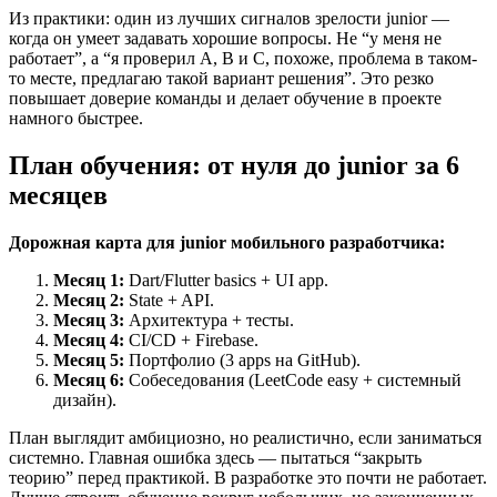
Из практики: один из лучших сигналов зрелости junior —
когда он умеет задавать хорошие вопросы. Не “у меня не
работает”, а “я проверил A, B и C, похоже, проблема в таком-
то месте, предлагаю такой вариант решения”. Это резко
повышает доверие команды и делает обучение в проекте
намного быстрее.
План обучения: от нуля до junior за 6
месяцев
Дорожная карта для junior мобильного разработчика:
Месяц 1:
Dart/Flutter basics + UI app.
Месяц 2:
State + API.
Месяц 3:
Архитектура + тесты.
Месяц 4:
CI/CD + Firebase.
Месяц 5:
Портфолио (3 apps на GitHub).
Месяц 6:
Собеседования (LeetCode easy + системный
дизайн).
План выглядит амбициозно, но реалистично, если заниматься
системно. Главная ошибка здесь — пытаться “закрыть
теорию” перед практикой. В разработке это почти не работает.