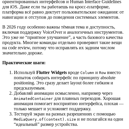
ориентированных интерфейсов и Human Interface Guidelines
для iOS. Даже если ты работаешь на кросс-платформе,
платформа всё равно диктует пользовательские ожидания: от
навигации и отступов до поведения системных элементов.
В 2026 году особенно важны тёмная тема и доступность,
включая поддержку VoiceOver и аналогичных инструментов.
Это уже не “приятное улучшение”, а часть базового качества
продукта. Многие команды отдельно проверяют такие вещи
на code review, потому что исправлять их задним числом
значительно дороже.
Практические шаги:
Используй
Flutter Widgets
вроде
и
вместо
Column
Row
попыток собирать интерфейс по принципу absolute
positioning. Это сразу делает layout более гибким и
предсказуемым.
Добавляй анимации осмысленно, например через
для плавных переходов. Хорошая
AnimatedContainer
анимация помогает восприятию интерфейса, плохая —
только мешает и усложняет поддержку.
Тестируй экран на разных разрешениях с помощью
и не полагайся на один
MediaQuery.of(context).size
“идеальный” размер устройства.