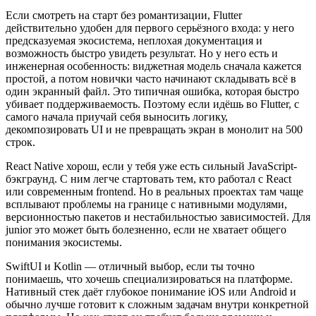
Если смотреть на старт без романтизации, Flutter
действительно удобен для первого серьёзного входа: у него
предсказуемая экосистема, неплохая документация и
возможность быстро увидеть результат. Но у него есть и
инженерная особенность: виджетная модель сначала кажется
простой, а потом новички часто начинают складывать всё в
один экранный файл. Это типичная ошибка, которая быстро
убивает поддерживаемость. Поэтому если идёшь во Flutter, с
самого начала приучай себя выносить логику,
декомпозировать UI и не превращать экран в монолит на 500
строк.
React Native хорош, если у тебя уже есть сильный JavaScript-
бэкграунд. С ним легче стартовать тем, кто работал с React
или современным frontend. Но в реальных проектах там чаще
всплывают проблемы на границе с нативными модулями,
версионностью пакетов и нестабильностью зависимостей. Для
junior это может быть болезненно, если не хватает общего
понимания экосистемы.
SwiftUI и Kotlin — отличный выбор, если ты точно
понимаешь, что хочешь специализироваться на платформе.
Нативный стек даёт глубокое понимание iOS или Android и
обычно лучше готовит к сложным задачам внутри конкретной