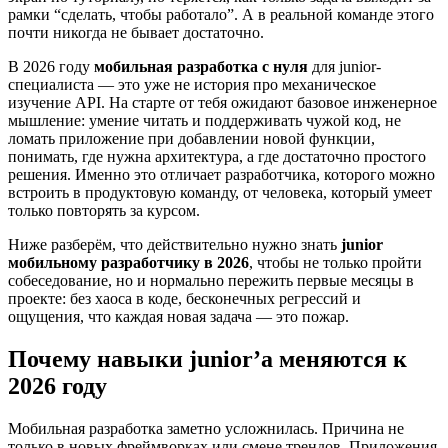
рамки “сделать, чтобы работало”. А в реальной команде этого
почти никогда не бывает достаточно.
В 2026 году
мобильная разработка с нуля
для junior-
специалиста — это уже не история про механическое
изучение API. На старте от тебя ожидают базовое инженерное
мышление: умение читать и поддерживать чужой код, не
ломать приложение при добавлении новой функции,
понимать, где нужна архитектура, а где достаточно простого
решения. Именно это отличает разработчика, которого можно
встроить в продуктовую команду, от человека, который умеет
только повторять за курсом.
Ниже разберём, что действительно нужно знать
junior
мобильному разработчику в 2026
, чтобы не только пройти
собеседование, но и нормально пережить первые месяцы в
проекте: без хаоса в коде, бесконечных регрессий и
ощущения, что каждая новая задача — это пожар.
Почему навыки junior’а меняются к
2026 году
Мобильная разработка заметно усложнилась. Причина не
только в новых фреймворках или смене трендов. Приложения