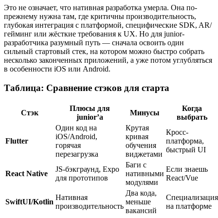
Это не означает, что нативная разработка умерла. Она по-
прежнему нужна там, где критичны производительность,
глубокая интеграция с платформой, специфические SDK, AR/
гейминг или жёсткие требования к UX. Но для junior-
разработчика разумный путь — сначала освоить один
сильный стартовый стек, на котором можно быстро собрать
несколько законченных приложений, а уже потом углубляться
в особенности iOS или Android.
Таблица: Сравнение стэков для старта
Плюсы для
Когда
Стэк
Минусы
junior’а
выбрать
Один код на
Крутая
Кросс-
iOS/Android,
кривая
Flutter
платформа,
горячая
обучения
быстрый UI
перезагрузка
виджетами
Баги с
JS-бэкграунд, Expo
Если знаешь
React Native
нативными
для прототипов
React/Vue
модулями
Два кода,
Нативная
Специализация
SwiftUI/Kotlin
меньше
производительность
на платформе
вакансий