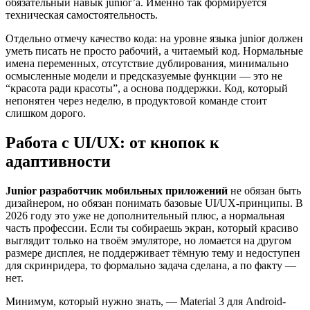
обязательный навык junior’а. Именно так формируется
техническая самостоятельность.
Отдельно отмечу качество кода: на уровне языка junior должен
уметь писать не просто рабочий, а читаемый код. Нормальные
имена переменных, отсутствие дублирования, минимально
осмысленные модели и предсказуемые функции — это не
“красота ради красоты”, а основа поддержки. Код, который
непонятен через неделю, в продуктовой команде стоит
слишком дорого.
Работа с UI/UX: от кнопок к
адаптивности
Junior разработчик мобильных приложений
не обязан быть
дизайнером, но обязан понимать базовые UI/UX-принципы. В
2026 году это уже не дополнительный плюс, а нормальная
часть профессии. Если ты собираешь экран, который красиво
выглядит только на твоём эмуляторе, но ломается на другом
размере дисплея, не поддерживает тёмную тему и недоступен
для скринридера, то формально задача сделана, а по факту —
нет.
Минимум, который нужно знать, — Material 3 для Android-