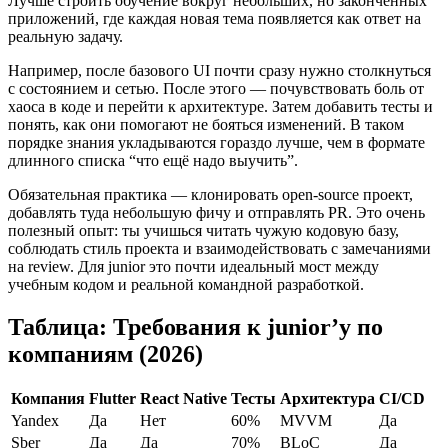
Лучше строить обучение вокруг небольших, но законченных
приложений, где каждая новая тема появляется как ответ на
реальную задачу.
Например, после базового UI почти сразу нужно столкнуться
с состоянием и сетью. После этого — почувствовать боль от
хаоса в коде и перейти к архитектуре. Затем добавить тесты и
понять, как они помогают не бояться изменений. В таком
порядке знания укладываются гораздо лучше, чем в формате
длинного списка “что ещё надо выучить”.
Обязательная практика — клонировать open-source проект,
добавлять туда небольшую фичу и отправлять PR. Это очень
полезный опыт: ты учишься читать чужую кодовую базу,
соблюдать стиль проекта и взаимодействовать с замечаниями
на review. Для junior это почти идеальный мост между
учебным кодом и реальной командной разработкой.
Таблица: Требования к junior’у по
компаниям (2026)
Компания
Flutter
React Native
Тесты
Архитектура
CI/CD
Yandex
Да
Нет
60%
MVVM
Да
Sber
Да
Да
70%
BLoC
Да