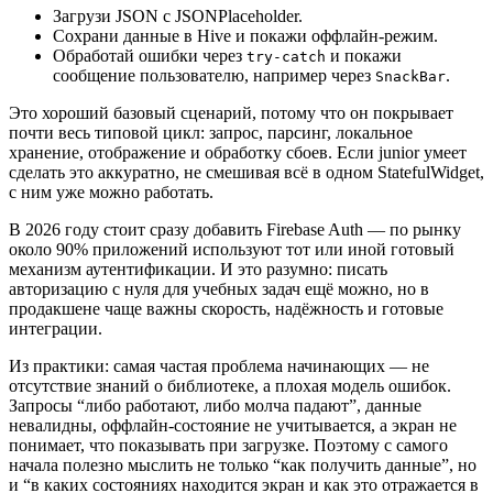
Загрузи JSON с JSONPlaceholder.
Сохрани данные в Hive и покажи оффлайн-режим.
Обработай ошибки через
и покажи
try-catch
сообщение пользователю, например через
.
SnackBar
Это хороший базовый сценарий, потому что он покрывает
почти весь типовой цикл: запрос, парсинг, локальное
хранение, отображение и обработку сбоев. Если junior умеет
сделать это аккуратно, не смешивая всё в одном StatefulWidget,
с ним уже можно работать.
В 2026 году стоит сразу добавить Firebase Auth — по рынку
около 90% приложений используют тот или иной готовый
механизм аутентификации. И это разумно: писать
авторизацию с нуля для учебных задач ещё можно, но в
продакшене чаще важны скорость, надёжность и готовые
интеграции.
Из практики: самая частая проблема начинающих — не
отсутствие знаний о библиотеке, а плохая модель ошибок.
Запросы “либо работают, либо молча падают”, данные
невалидны, оффлайн-состояние не учитывается, а экран не
понимает, что показывать при загрузке. Поэтому с самого
начала полезно мыслить не только “как получить данные”, но
и “в каких состояниях находится экран и как это отражается в